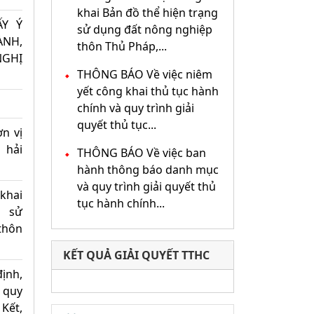
khai Bản đồ thể hiện trạng
ẤY Ý
sử dụng đất nông nghiệp
ÀNH,
thôn Thủ Pháp,...
NGHỊ
THÔNG BÁO Về việc niêm
yết công khai thủ tục hành
chính và quy trình giải
quyết thủ tục...
n vị
 hải
THÔNG BÁO Về việc ban
hành thông báo danh mục
và quy trình giải quyết thủ
khai
tục hành chính...
g sử
thôn
KẾT QUẢ GIẢI QUYẾT TTHC
ịnh,
 quy
Kết,