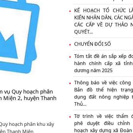
KẾ HOẠCH TỔ CHỨC L
KIẾN NHÂN DÂN, CÁC NG
CÁC CẤP VỀ DỰ THẢO 
QUYẾT...
CHUYỂN ĐỔI SỐ
Tóm tắt đề án sắp xếp đơ
hành chính cấp xã tỉnh
dương năm 2025
Thông báo về việc công 
Bản đồ thể hiện trạn
iệm vụ Quy hoạch phân
dụng đất nông nghiệp 
h Miện 2, huyện Thanh
Thủ...
Tờ trình về việc thẩm đ
phê duyệt điều chỉnh
ụ Quy hoạch phân khu xây
hoạch xây dựng xã Đoàn 
yện Thanh Miện