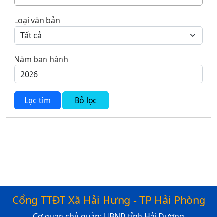
Loại văn bản
Năm ban hành
Lọc tìm
Bỏ lọc
Cổng TTĐT Xã Hải Hưng - TP Hải Phòng
Cơ quan chủ quản: UBND tỉnh Hải Dương