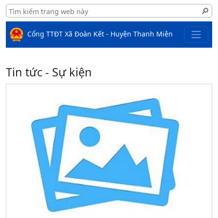
Cổng TTĐT Xã Đoàn Kết - Huyện Thanh Miện
Tin tức - Sự kiện